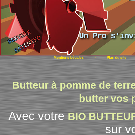
Un Pro s'inv
Mentions Légales
-
Plan du site
- C
Butteur à pomme de terr
butter vos
Avec votre
BIO BUTTEU
sur v